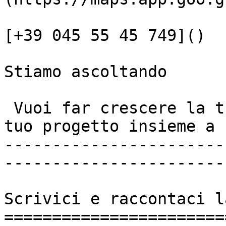
[+39 045 55 45 749]()

Stiamo ascoltando

 Vuoi far crescere la tua attività? Realizza il 
tuo progetto insieme a n
-----------------------
------------------------
Scrivici e raccontaci l
=======================