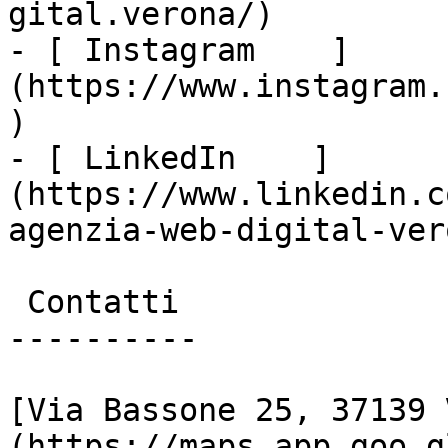
gital.verona/)

- [ Instagram    ]
(https://www.instagram.
)

- [ LinkedIn    ]
(https://www.linkedin.c
agenzia-web-digital-vero
 Contatti

----------

[Via Bassone 25, 37139 
(https://maps.app.goo.g