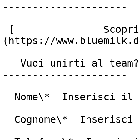
---------------------

 [               Scopri le posizioni aperte ]
(https://www.bluemilk.d
   Vuoi unirti al team?

---------------------

  Nome\*  Inserisci il tuo nome

  Cognome\*  Inserisci il tuo cognome
